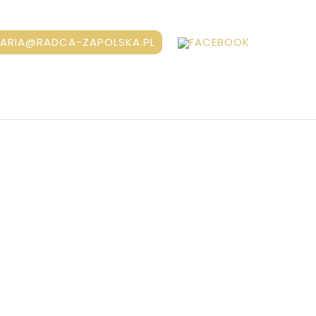
ARIA@RADCA-ZAPOLSKA.PL
u
u obejmuje m
iędzy innymi
tym udział w rozprawach,