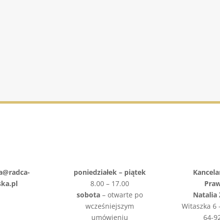
Sankcja kredytu
darmowego
Ochrona dóbr osobisty
ia@radca-
poniedziałek – piątek
Kancela
ska.pl
8.00 – 17.00
Pra
sobota
– otwarte po
Natalia
wcześniejszym
Witaszka 6
umówieniu
64-92