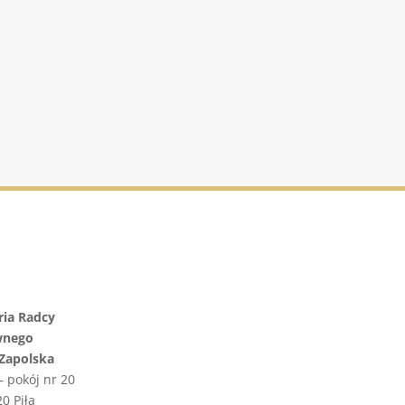
Nieruchomości i proces
inwestycyjny
ch
ria Radcy
wnego
 Zapolska
 –
pokój nr 20
0 Piła