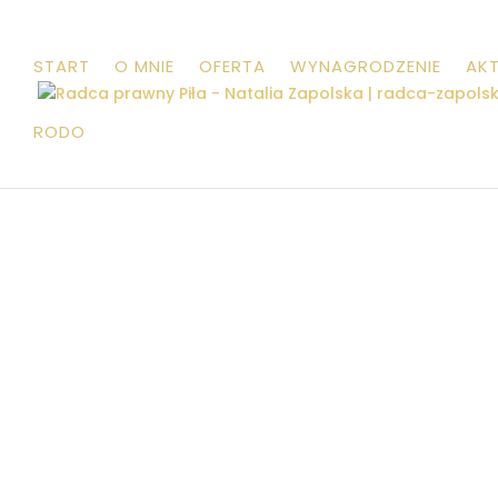
START
O MNIE
OFERTA
WYNAGRODZENIE
AK
RODO
Świadczona przez
k
ancelarię po
porady w sprawie podziału maj
wskazanie najkorzystniejszego 
sporządzenie wniosku o podział
reprezentowanie Klienta przed 
przygotowanie wszelkich pism 