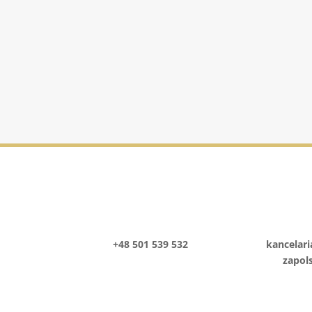
Prawo handlowe i
gospodarcze
+48 501 539 532
kancelar
zapol