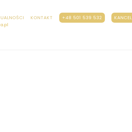
TUALNOŚCI
KONTAKT
+48 501 539 532
KANCEL
Rozwód i podział majątk
moc prawna z zakresu spraw o podział majątk
ątku małżonków,
sposobu podziału majątku,
 majątku wspólnego,
sądem w sprawie o podział majątku wspólnego, w 
procesowych,